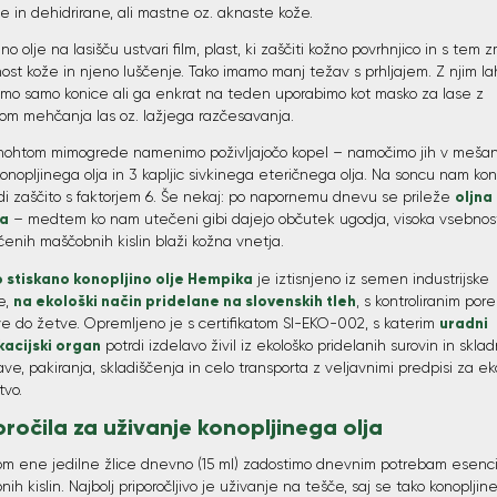
e in dehidrirane, ali mastne oz. aknaste kože.
ino olje na lasišču ustvari film, plast, ki zaščiti kožno povrhnjico in s tem 
ost kože in njeno luščenje. Tako imamo manj težav s prhljajem. Z njim la
mo samo konice ali ga enkrat na teden uporabimo kot masko za lase z
m mehčanja las oz. lažjega razčesavanja.
nohtom mimogrede namenimo poživljajočo kopel – namočimo jih v mešan
konopljinega olja in 3 kapljic sivkinega eteričnega olja. Na soncu nam kon
oljna
di zaščito s faktorjem 6. Še nekaj: po napornemu dnevu se prileže
a
– medtem ko nam utečeni gibi dajejo občutek ugodja, visoka vsebnos
enih maščobnih kislin blaži kožna vnetja.
 stiskano konopljino olje Hempika
je iztisnjeno iz semen industrijske
na ekološki način pridelane na slovenskih tleh
e,
, s kontroliranim por
uradni
e do žetve. Opremljeno je s certifikatom SI-EKO-002, s katerim
ikacijski organ
potrdi izdelavo živil iz ekološko pridelanih surovin in skla
ve, pakiranja, skladiščenja in celo transporta z veljavnimi predpisi za ek
tvo.
oročila za uživanje konopljinega olja
om ene jedilne žlice dnevno (15 ml) zadostimo dnevnim potrebam esenci
ih kislin. Najbolj priporočljivo je uživanje na tešče, saj se tako konopljin