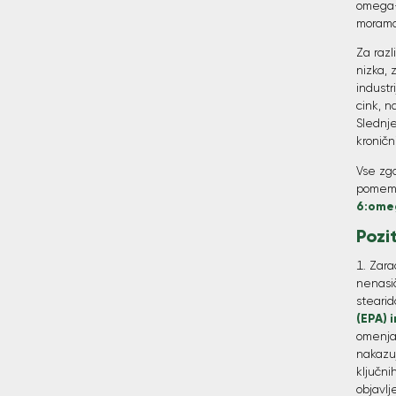
omega-
moramo 
Za razl
nizka, 
industr
cink, n
Slednje
kroničn
Vse zgo
pomem
6:ome
Pozi
Zara
nenasič
stearid
(EPA) 
omenjat
nakazu
ključni
objavl