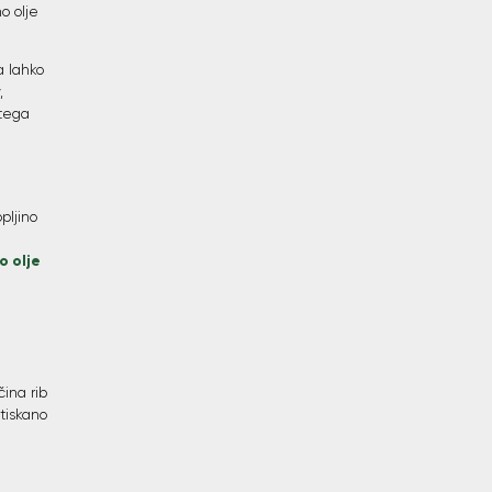
o olje
a lahko
,
stega
pljino
o olje
čina rib
stiskano