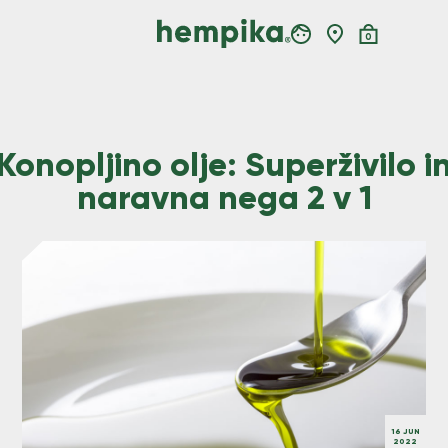
0
Konopljino olje: Superživilo i
naravna nega 2 v 1
16 JUN
2022