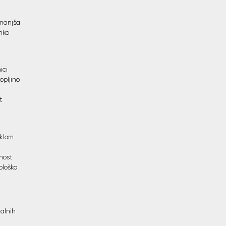
zmanjša
hko
ici
opljino
t
eklom
dnost
ološko
alnih
e