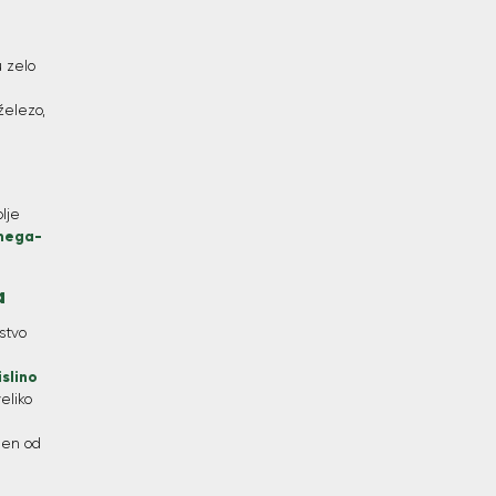
u zelo
 železo,
olje
omega-
a
stvo
slino
eliko
den od