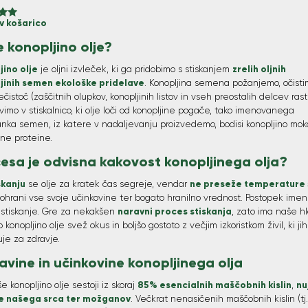
v košarico
o z
d 5
je konopljino olje?
agi
jino olje
zrelih oljnih
je oljni izvleček, ki ga pridobimo s stiskanjem
jinih semen ekološke pridelave
. Konopljina semena požanjemo, očist
čistoč (zaščitnih olupkov, konopljinih listov in vseh preostalih delcev rast
avimo v stiskalnico, ki olje loči od konopljine pogače, tako imenovanega
nka semen, iz katere v nadaljevanju proizvedemo, bodisi konopljino moko
ine proteine.
esa je odvisna kakovost konopljinega olja?
skanju
ne preseže temperature
se olje za kratek čas segreje, vendar
 ohrani vse svoje učinkovine ter bogato hranilno vrednost. Postopek ime
naravni proces stiskanja
 stiskanje. Gre za nekakšen
, zato ima naše h
o konopljino olje svež okus in boljšo gostoto z večjim izkoristkom živil, ki jih
je za zdravje.
avine in učinkovine konopljinega olja
85% esencialnih maščobnih kislin
nu
še konopljino olje sestoji iz skoraj
,
e našega srca ter možganov
. Večkrat nenasičenih maščobnih kislin (tj