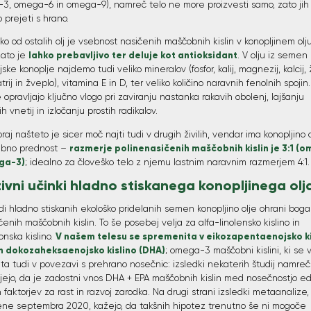
3, omega-6 in omega-9), namreč telo ne more proizvesti samo, zato jih
prejeti s hrano.
iko od ostalih olj je vsebnost nasičenih maščobnih kislin v konopljinem olj
lahko prebavljivo ter deluje kot antioksidant
zato je
. V olju iz semen
ijske konoplje najdemo tudi veliko mineralov (fosfor, kalij, magnezij, kalcij,
atrij in žveplo), vitamina E in D, ter veliko količino naravnih fenolnih spojin.
 opravljajo ključno vlogo pri zaviranju nastanka rakavih obolenj, lajšanju
ih vnetij in izločanju prostih radikalov.
raj našteto je sicer moč najti tudi v drugih živilih, vendar ima konopljino 
razmerje polinenasičenih maščobnih kislin je 3:1 (
bno prednost –
ga-3)
; idealno za človeško telo z njemu lastnim naravnim razmerjem 4:1.
tivni učinki hladno stiskanega konopljinega olj
di hladno stiskanih ekološko pridelanih semen konopljino olje ohrani boga
enih maščobnih kislin. To še posebej velja za alfa-linolensko kislino in
V našem telesu se spremenita v eikozapentaenojsko ki
onska kislino.
in dokozaheksaenojsko kislino (DHA)
; omega-3 maščobni kislini, ki se v
a tudi v povezavi s prehrano nosečnic: izsledki nekaterih študij namreč
jejo, da je zadostni vnos DHA + EPA maščobnih kislin med nosečnostjo e
h faktorjev za rast in razvoj zarodka. Na drugi strani izsledki metaanalize,
jene septembra 2020, kažejo, da takšnih hipotez trenutno še ni mogoče