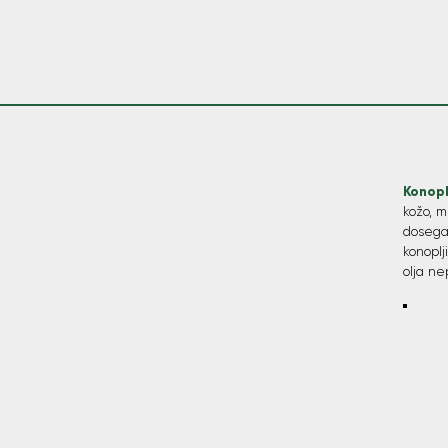
Konopl
kožo, m
dosegan
konoplj
olja n