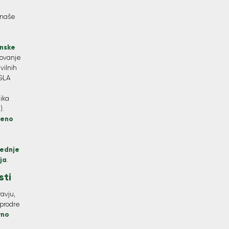
 naše
enske
lovanje
vilnih
 GLA
lika
).
tveno
ednje
ja
.
sti
ravju,
 prodre
vno