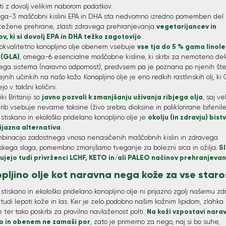
i z dovolj velikim naborom podatkov.
a-3 maščobni kislini EPA in DHA sta nedvomno izredno pomemben del
vegetarijancev in
težene prehrane, zlasti zdravega prehranjevanja
v, ki si dovolj EPA in DHA težko zagotovijo
.
vse tja do 5 % gama linol
kokvalitetno konopljino olje obenem vsebuje
e (GLA)
, omega-6 esencialne maščobne kisline, ki skrbi za nemoteno de
ega sistema (naravno odpornost), predvsem pa je poznana po njenih šte
jnih učinkih na našo kožo. Konopljino olje je eno redkih rastlinskih olj, ki
jo v takšni količini.
javno pozvali k zmanjšanju uživanja ribjega olja
iki Britaniji so
, saj ve
rib vsebuje nevarne toksine (živo srebro, dioksine in poliklorirane bifenile
okolju (in zdravju) bis
stiskano in ekološko pridelano konopljino olje je
rijazna alternativa
.
mbinacijo zadostnega vnosa nenasičenih maščobnih kislin in zdravega
Sl
jskega sloga, pomembno zmanjšamo tveganje za bolezni srca in ožilja.
ujejo tudi privrženci LCHF, KETO in/ali PALEO načinov prehranjevan
pljino olje kot naravna nega kože za vse staro
stiskano in ekološko pridelano konopljino olje ni prijazno zgolj našemu zd
udi lepoti kože in las. Ker je zelo podobno našim kožnim lipidom, zlahka
Na koži vzpostavi nara
e ter tako poskrbi za pravilno navlaženost polti.
o in obenem ne zamaši por
, zato je primerno za nego, naj si bo suhe,