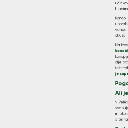
učinkov
hranimo
Konoplj
uporabi
vendar
okusa 
Na kon
kanabi
konoplj
olje p
(ekstra
je sup
Pogo
Ali j
V Velik
vsebuje
in ekol
alterna