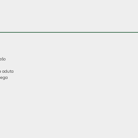
ašo
a aduta
inega