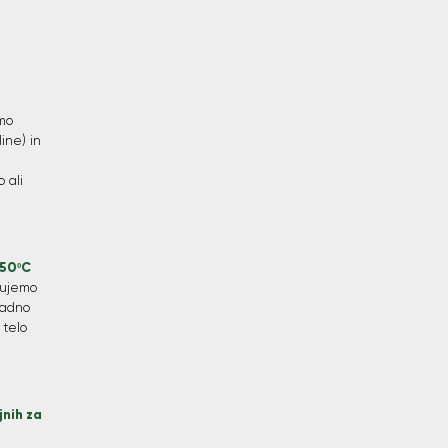
imo
line) in
 ali
 50ºC
nujemo
ladno
 telo
jnih za
.