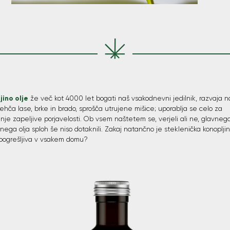
jino olje
že več kot 4000 let bogati naš vsakodnevni jedilnik, razvaja n
ehča lase, brke in brado, sprošča utrujene mišice; uporablja se celo za
je zapeljive porjavelosti. Ob vsem naštetem se, verjeli ali ne, glavneg
inega olja sploh še niso dotaknili. Zakaj natančno je steklenička konoplj
epogrešljiva v vsakem domu?