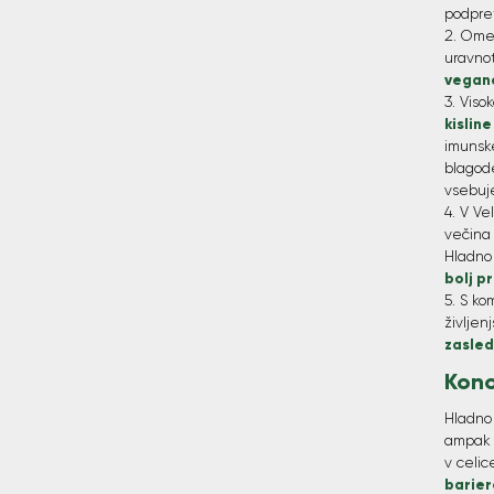
podpret
Omeg
uravno
vegano
Viso
kislin
imunsk
blagode
vsebuje
V Vel
večina 
Hladno 
bolj p
S ko
življen
zasled
Kono
Hladno 
ampak t
v celic
barier