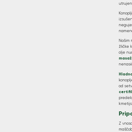
utrujen
Konoplj
izsušen
neguje
nameno
Našim 
žličke 
olje nu
masaž
nenasič
Hladno
konoplj
od setv
certif
predela
kmetijs
Prip
Z vnos
maščobn