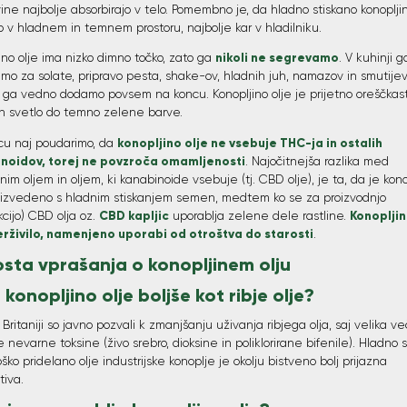
ine najbolje absorbirajo v telo. Pomembno je, da hladno stiskano konopljin
 v hladnem in temnem prostoru, najbolje kar v hladilniku.
nikoli ne segrevamo
ino olje ima nizko dimno točko, zato ga
. V kuhinji g
mo za solate, pripravo pesta, shake-ov, hladnih juh, namazov in smutijev
 ga vedno dodamo povsem na koncu. Konopljino olje je prijetno oreščka
in svetlo do temno zelene barve.
konopljino olje ne vsebuje THC-ja in ostalih
cu naj poudarimo, da
noidov, torej ne povzroča omamljenosti
. Najočitnejša razlika med
inim oljem in oljem, ki kanabinoide vsebuje (tj. CBD olje), je ta, da je kono
roizvedeno s hladnim stiskanjem semen, medtem ko se za proizvodnjo
CBD kapljic
Konopljin
kcijo) CBD olja oz.
uporablja zelene dele rastline.
erživilo, namenjeno uporabi od otroštva do starosti
.
sta vprašanja o konopljinem olju
e konopljino olje boljše kot ribje olje?
i Britaniji so javno pozvali k zmanjšanju uživanja ribjega olja, saj velika ve
 nevarne toksine (živo srebro, dioksine in poliklorirane bifenile). Hladno 
oško pridelano olje industrijske konoplje je okolju bistveno bolj prijazna
tiva.