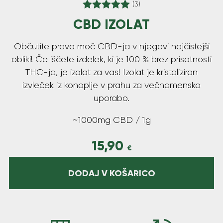
(3)
CBD IZOLAT
Ocenjeno
5.00
od 5
Občutite pravo moč CBD-ja v njegovi najčistejši
obliki! Če iščete izdelek, ki je 100 % brez prisotnosti
THC-ja, je izolat za vas! Izolat je kristaliziran
izvleček iz konoplje v prahu za večnamensko
uporabo.
~1000mg CBD / 1g
15,90
€
DODAJ V KOŠARICO