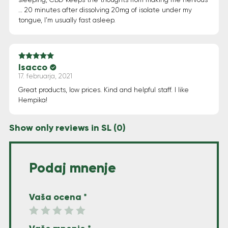
… 20 minutes after dissolving 20mg of isolate under my
tongue, I’m usually fast asleep.
Isacco
Ocenjeno
5
od 5
17. februarja, 2021
Great products, low prices. Kind and helpful staff. I like
Hempika!
Show only reviews in SL (0)
Podaj mnenje
Vaša ocena
*