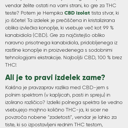
vendar želite ostati na varni strani, ko gre za THC
CBD izolat
teste? Potem je Hempika
tista stvar, ki
jo iščete! Ta izdelek je prečiščena in kristalizirana
oblika izvlečka konoplje, ki vsebuje več kot 99 %
kanabidiola (CBD). Gre za najčistejšo obliko
naravno prisotnega kanabidiola, pridobljenega iz
rastline konoplje in proizvedenega s sodobnimi
tehnologijami ekstrakcije. Najboljši CBD, 100 % brez
THC!
Ali je to pravi izdelek zame?
Kakšna je pravzaprav razlika med CBD-jem s
polnim spektrom (v kapljicah, pasti in spreju) in
izolirano različico? Izdelki polnega spektra še vedno
vsebujejo majhno količino THC-ja, ki sicer ne
povzroča nobene “zadetosti”, vendar je lahko za
tiste, ki so izpostavljeni rednim THC testom,