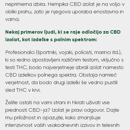
neprimerna izbira. Hempika CBD izolat je na voljo v
obliki prahu, zato je njegova uporaba enostavna in
varna.
Nekaj primerov ljudi, ki se raje odločijo za CBD
izolat, kot izdelke s polnim spektrom:
Profesionalci (športniki, vojaki, policisti, marinci itd.),
ki so redno izpostavljeni različnim testom, vključno s
testi THC, bodo najverjetneje izbrali izolat namesto
CBD izdelkov polnega spektra. Obstaja namreč
verjetnost, da bodo drugi izdelki še vedno pustili
sled THC v krvi.
Želite ostati na varni strani in hkrati uživati vse
prednosti CBD-ja? Izolat je pravi odgovor. Dajte
mu priložnost in opazujte, kako zmanjšuje
intenzivnost vaših vsakodnevnih izzivov in telesnih