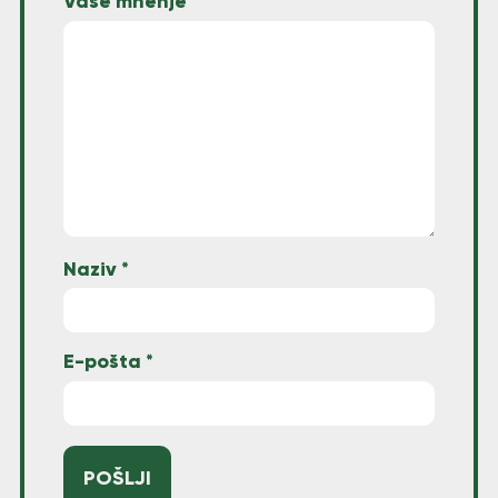
Vaše mnenje
*
Naziv
*
E-pošta
*