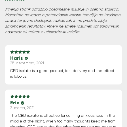
Mnenja strank odražajo posamezne izkušnje in osebna stališča.
Morebitne navedbe o potencialnih koristih temeljijo na izkušnjah
strank ter javno dostopnih raziskavah in ne predstavljajo
zajamčenih rezultatov. Mnenj ne smete razumeti kot zdravniških
nasvetov ali trditev o učinkovitosti izdelka.
Haris
Ocenjeno
5
od 5
28. decembra, 2021
CBD isolate is a great product, fast delivery and the effect
is fabolus.
Eric
Ocenjeno
5
od 5
2. marca, 2021
The CBD isolate is effective for calming anxiousness. In the
middle of the night, when too many thoughts keep me from
sleeping, CBD keeps the thoughts from making me nervous