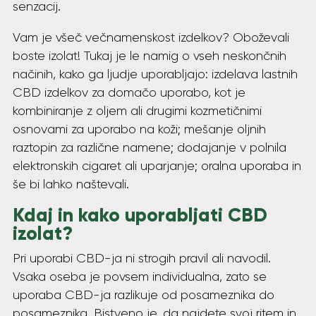
senzacij.
Vam je všeč večnamenskost izdelkov? Oboževali
boste izolat! Tukaj je le namig o vseh neskončnih
načinih, kako ga ljudje uporabljajo: izdelava lastnih
CBD izdelkov za domačo uporabo, kot je
kombiniranje z oljem ali drugimi kozmetičnimi
osnovami za uporabo na koži; mešanje oljnih
raztopin za različne namene; dodajanje v polnila
elektronskih cigaret ali uparjanje; oralna uporaba in
še bi lahko naštevali.
Kdaj in kako uporabljati CBD
izolat?
Pri uporabi CBD-ja ni strogih pravil ali navodil.
Vsaka oseba je povsem individualna, zato se
uporaba CBD-ja razlikuje od posameznika do
posameznika. Bistveno je, da najdete svoj ritem in