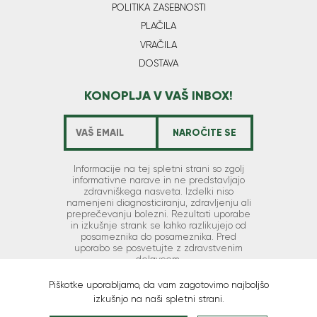
POLITIKA ZASEBNOSTI
PLAČILA
VRAČILA
DOSTAVA
KONOPLJA V VAŠ INBOX!
Informacije na tej spletni strani so zgolj
informativne narave in ne predstavljajo
zdravniškega nasveta. Izdelki niso
namenjeni diagnosticiranju, zdravljenju ali
preprečevanju bolezni. Rezultati uporabe
in izkušnje strank se lahko razlikujejo od
posameznika do posameznika. Pred
uporabo se posvetujte z zdravstvenim
delavcem.
Piškotke uporabljamo, da vam zagotovimo najboljšo
izkušnjo na naši spletni strani.
Copyright © 2026 Hempika d.o.o. | Vse