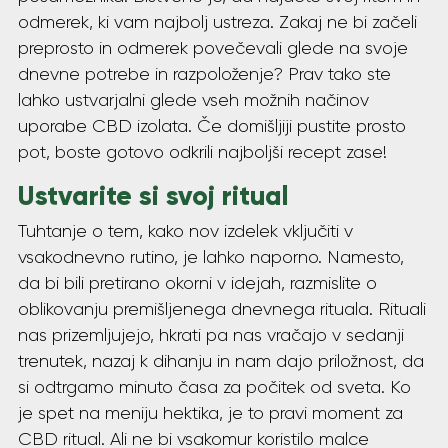
odmerek, ki vam najbolj ustreza. Zakaj ne bi začeli
preprosto in odmerek povečevali glede na svoje
dnevne potrebe in razpoloženje? Prav tako ste
lahko ustvarjalni glede vseh možnih načinov
uporabe CBD izolata. Če domišljiji pustite prosto
pot, boste gotovo odkrili najboljši recept zase!
Ustvarite si svoj ritual
Tuhtanje o tem, kako nov izdelek vključiti v
vsakodnevno rutino, je lahko naporno. Namesto,
da bi bili pretirano okorni v idejah, razmislite o
oblikovanju premišljenega dnevnega rituala. Rituali
nas prizemljujejo, hkrati pa nas vračajo v sedanji
trenutek, nazaj k dihanju in nam dajo priložnost, da
si odtrgamo minuto časa za počitek od sveta. Ko
je spet na meniju hektika, je to pravi moment za
CBD ritual. Ali ne bi vsakomur koristilo malce