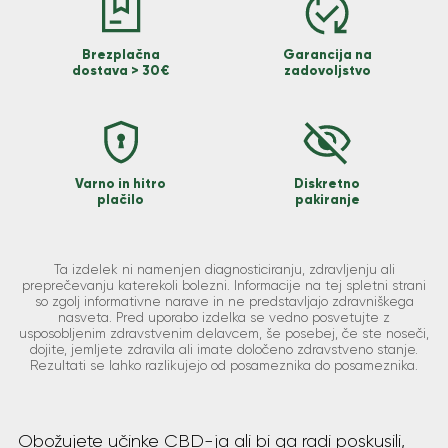
Brezplačna
Garancija na
dostava > 30€
zadovoljstvo
Varno in hitro
Diskretno
plačilo
pakiranje
Ta izdelek ni namenjen diagnosticiranju, zdravljenju ali
preprečevanju katerekoli bolezni. Informacije na tej spletni strani
so zgolj informativne narave in ne predstavljajo zdravniškega
nasveta. Pred uporabo izdelka se vedno posvetujte z
usposobljenim zdravstvenim delavcem, še posebej, če ste noseči,
dojite, jemljete zdravila ali imate določeno zdravstveno stanje.
Rezultati se lahko razlikujejo od posameznika do posameznika.
Obožujete učinke CBD-ja ali bi ga radi poskusili,