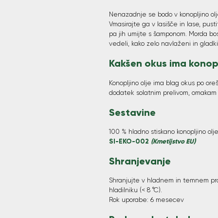
Nenazadnje se bodo v konopljino olje 
Vmasirajte ga v lasišče in lase, pust
pa jih umijte s šamponom. Morda bost
vedeli, kako zelo navlaženi in gladki 
Kakšen okus ima konopl
Konopljino olje ima blag okus po oreš
dodatek solatnim prelivom, omakam 
Sestavine
100 % hladno stiskano konopljino olje
SI-EKO-002
(Kmetijstvo EU)
Shranjevanje
Shranjujte v hladnem in temnem pro
hladilniku (< 8 °C).
Rok uporabe: 6 mesecev