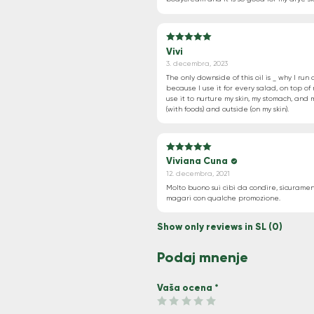
Vivi
5
Ocenjeno
od
3. decembra, 2023
5
The only downside of this oil is _ why I run 
because I use it for every salad, on top of r
use it to nurture my skin, my stomach, and
(with foods) and outside (on my skin).
Viviana Cuna
5
Ocenjeno
od
12. decembra, 2021
5
Molto buono sui cibi da condire, sicurame
magari con qualche promozione.
Show only reviews in SL (0)
Podaj mnenje
Vaša ocena
*