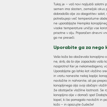
Tukaj je – vaš novi najljubši solatni p
semen ima slasten, zemeljski okus p
dobrodošlo olje za obogatitev solat, s
potrebujejo več temperaturne obdelav
ne uporabljajte Hempika konopljineg
visoke temperature uničijo vse koris
prisotne v olju. Priporočen dnevni vno
ga ne preseči.
Uporabite ga za nego k
Vaša koža bo oboževala konopljino o
ne, skrb, da bi olje zapackalo vašo 
nasprotno! Ker je nekomedogeno, va
Uporabljate ga lahko kot vlažilno sr
in vratu nanesite nekaj kapljic konop
navlažite in nahranite; ali pa prepro
konopljinega olja svoji običajni vlaž
že obstoječe vlažilne lastnosti. Se r
konopljino olje v domači spa! Dodajte
kopel, ki bo pomagala navlažiti in po
kožo – in opazujte čudeže!