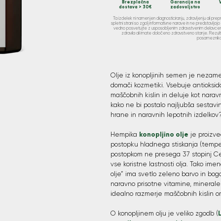
Brezplačna
Garancija na
dostava > 30€
zadovoljstvo
Ta izdelek ni namenjen diagnosticiranju, zdravljenju ali pre
spletni strani so zgolj informativne narave in ne predstavlj
vedno posvetujte z usposobljenim zdravstvenim delavcem,
zdravila ali imate določeno zdravstveno stanje. Rezul
posameznika
Olje iz konopljinih semen je nezamenl
domači kozmetiki. Vsebuje antioksida
maščobnih kislin in deluje kot narav
kako ne bi postalo najljubša sestavi
hrane in naravnih lepotnih izdelkov
konopljino olje
Hempika
je proizve
postopku hladnega stiskanja (temp
postopkom ne presega 37 stopinj Ce
vse koristne lastnosti olja. Tako ime
olje” ima svetlo zeleno barvo in bog
naravno prisotne vitamine, minerale
idealno razmerje maščobnih kislin
O konopljinem olju je veliko zgodb (