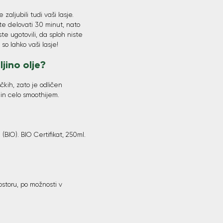
zaljubili tudi vaši lasje.
ite delovati 30 minut, nato
e ugotovili, da sploh niste
so lahko vaši lasje!
jino olje?
čkih, zato je odličen
in celo smoothijem.
 (BIO). BIO Certifikat, 250ml.
storu, po možnosti v