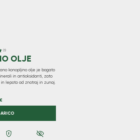
(3)
NO OLJE
ano konopljino olje je bogato
nerali in antioksidanti, zato
 in lepoto od znotraj in zunaj.
€
ŠARICO