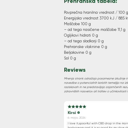
Prehranska tabela:
Povprečna hranilna vrednost / 100 
Energijska vrednost 3700 kJ / 885 
Maščobe 100 g
– od tega nasičene maščobe 11,1 g
Ogljikovi hidrati 0 g
– od tega sladkorji 0 g
Prehranske vlaknine 0 g
Beljakovine 0 g
Sol 0 g
Reviews
Mnenja strank odražajo posamezne izkušnje in
navedbe o potencialnih koristih temeljijo na iz
raziskavah in ne predstavljajo zajamčenih rez
zdravniških nasvetov ali trditev o učinkovitosti 
Kirsi
5
Ocenjeno
od
6. maja, 2024
5
I love it,spoonful with CBD drop in the morn
bodycream and it is so good for my drye sk