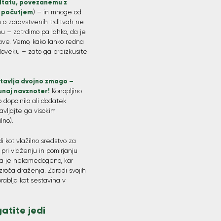
ltatu, povezanemu z
m počutjem
) – in mnoge od
u o zdravstvenih trditvah ne
u – zatrdimo pa lahko, da je
arave. Vemo, kako lahko redna
 človeku – zato ga preizkusite
tavlja dvojno zmago –
unaj navznoter!
Konopljino
o dopolnilo ali dodatek
avljajte ga visokim
lno).
di kot vlažilno sredstvo za
pri vlaženju in pomirjanju
ga je nekomedogeno, kar
roča draženja. Zaradi svojih
rablja kot sestavina v
atite jedi