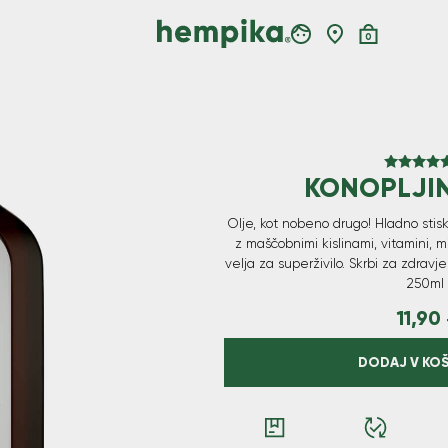
0
KONOPLJI
Ocenjeno
5.00
od 5
Olje, kot nobeno drugo! Hladno stisk
z maščobnimi kislinami, vitamini, mi
velja za superživilo. Skrbi za zdravje
250ml
11,90
DODAJ V KO