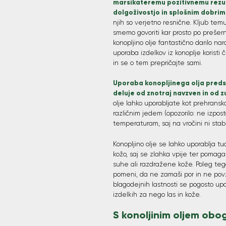
marsikateremu pozitivnemu rezu
dolgoživostjo in splošnim dobri
njih so verjetno resnične. Kljub tem
smemo govoriti kar prosto po prešern
konopljino olje fantastično darilo n
uporaba izdelkov iz konoplje koristi
in se o tem prepričajte sami.
Uporaba konopljinega olja preds
deluje od znotraj navzven in od z
olje lahko uporabljate kot prehransk
različnim jedem (opozorilo: ne izpost
temperaturam, saj na vročini ni stabi
Konopljino olje se lahko uporablja tu
kožo, saj se zlahka vpije ter pomaga 
suhe ali razdražene kože. Poleg te
pomeni, da ne zamaši por in ne povz
blagodejnih lastnosti se pogosto upo
izdelkih za nego las in kože.
S konoljinim oljem obog