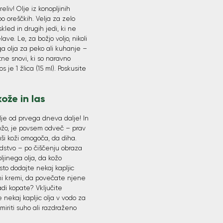
reliv! Olje iz konopljinih
o oreščkih. Velja za zelo
kled in drugih jedi, ki ne
e. Le, za božjo voljo, nikoli
a olja za peko ali kuhanje –
tne snovi, ki so naravno
s je 1 žlica (15 ml). Poskusite
ože in las
lje od prvega dneva dalje! In
kožo, je povsem odveč – prav
ši koži omogoča, da diha.
edstvo – po čiščenju obraza
ljinega olja, da kožo
sto dodajte nekaj kapljic
ilni kremi, da povečate njene
adi kopate? Vključite
 nekaj kapljic olja v vodo za
miriti suho ali razdraženo