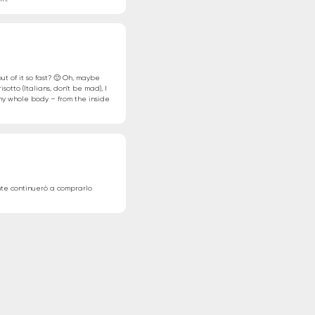
out of it so fast? 🙂 Oh, maybe
isotto (Italians, don’t be mad), I
 my whole body – from the inside
nte continuerò a comprarlo