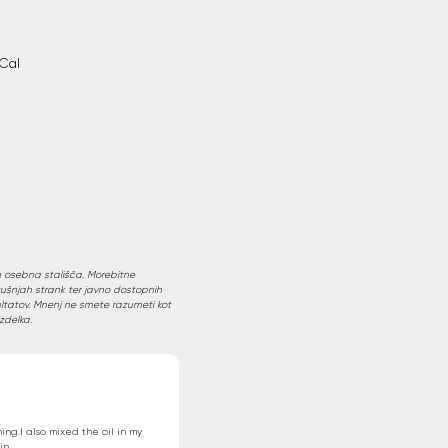
g
kCal
 osebna stališča. Morebitne
kušnjah strank ter javno dostopnih
ultatov. Mnenj ne smete razumeti kot
izdelka.
ing.I also mixed the oil in my
in.