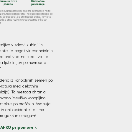
Varno in hitro
Diskretno
plačilo
pakiranje
prečevanju katerekoli bolezni. Informacije na tej
ajo zdravniškega nasveta. Pred uporabo izdelka se
 še posebej, če ste noseči, dojite, jemljete
tati se lahko razlikujejo od posameznika do
.
jivo v zdravi kuhinji in
nte, je bogat vir esencialnih
no protivnetno sredstvo. Le
na ljubiteljev polnovredne
?
deno iz konopljinih semen po
eratura med celotnim
lzija). Ta metoda ohranja
novano “deviško konopljino
at okus po oreščkih. Vsebuje
 in antioksidante ter ima
 omega-3 in omega-6.
LAHKO pripomore k