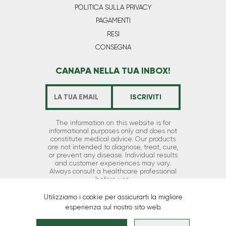
POLITICA SULLA PRIVACY
PAGAMENTI
RESI
CONSEGNA
CANAPA NELLA TUA INBOX!
The information on this website is for
informational purposes only and does not
constitute medical advice. Our products
are not intended to diagnose, treat, cure,
or prevent any disease. Individual results
and customer experiences may vary.
Always consult a healthcare professional
before use.
Utilizziamo i cookie per assicurarti la migliore
esperienza sul nostro sito web.
Copyright © 2026 Hempika d.o.o. | All rights
reserved