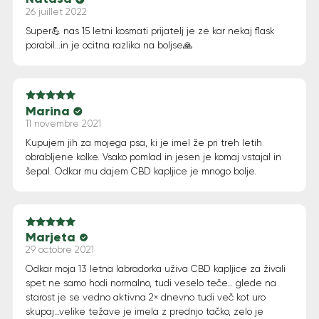
Note
5
sur 5
26 juillet 2022
Super💪 nas 15 letni kosmati prijatelj je ze kar nekaj flask
porabil…in je ocitna razlika na boljse🙏
Marina
Note
5
sur 5
11 novembre 2021
Kupujem jih za mojega psa, ki je imel že pri treh letih
obrabljene kolke. Vsako pomlad in jesen je komaj vstajal in
šepal. Odkar mu dajem CBD kapljice je mnogo bolje.
Marjeta
Note
5
sur 5
29 octobre 2021
Odkar moja 13 letna labradorka uživa CBD kapljice za živali
spet ne samo hodi normalno, tudi veselo teče… glede na
starost je se vedno aktivna 2× dnevno tudi več kot uro
skupaj…velike težave je imela z prednjo tačko, zelo je