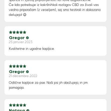
Če kdo potrebuje iz kakršnihkoli razlogov CBD za živali vas
vedno priporočam (z veseljem), saj smo testirali in dokazano
delujejo! 😉
Gregor
Note
5
sur 5
25 janvier 2023
Kvalitetne in ugodne kapljice.
Gregor
Note
5
sur 5
21 décembre 2022
Odlične kapljice za pse. Naši psi jih obožujejo, in jim
pomagajo.
Natasa