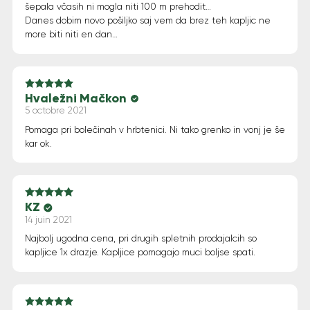
šepala včasih ni mogla niti 100 m prehodit…
Danes dobim novo pošiljko saj vem da brez teh kapljic ne
more biti niti en dan…
Hvaležni Mačkon
Note
5
sur 5
5 octobre 2021
Pomaga pri bolečinah v hrbtenici. Ni tako grenko in vonj je še
kar ok.
KZ
Note
4
sur 5
14 juin 2021
Najbolj ugodna cena, pri drugih spletnih prodajalcih so
kapljice 1x drazje. Kapljice pomagajo muci boljse spati.