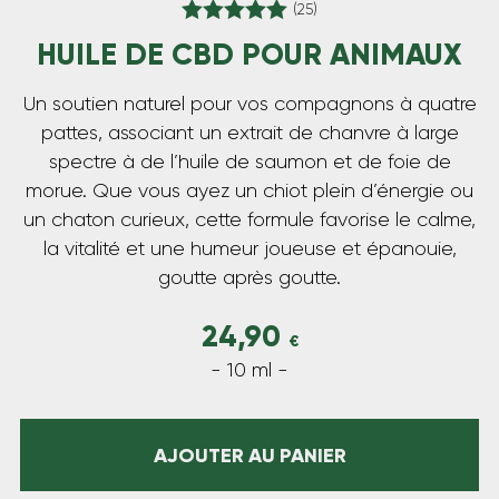
(25)
HUILE DE CBD POUR ANIMAUX
Note
4.96
sur 5
Un soutien naturel pour vos compagnons à quatre
pattes, associant un extrait de chanvre à large
spectre à de l’huile de saumon et de foie de
morue. Que vous ayez un chiot plein d’énergie ou
un chaton curieux, cette formule favorise le calme,
la vitalité et une humeur joueuse et épanouie,
goutte après goutte.
24,90
€
- 10 ml -
AJOUTER AU PANIER