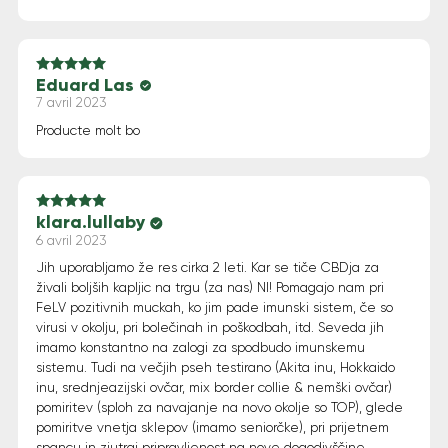
Eduard Las
Note
5
sur 5
7 avril 2023
Producte molt bo
klara.lullaby
Note
5
sur 5
6 avril 2023
Jih uporabljamo že res cirka 2 leti. Kar se tiče CBDja za
živali boljših kapljic na trgu (za nas) NI! Pomagajo nam pri
FeLV pozitivnih muckah, ko jim pade imunski sistem, če so
virusi v okolju, pri bolečinah in poškodbah, itd. Seveda jih
imamo konstantno na zalogi za spodbudo imunskemu
sistemu. Tudi na večjih pseh testirano (Akita inu, Hokkaido
inu, srednjeazijski ovčar, mix border collie & nemški ovčar)
pomiritev (sploh za navajanje na novo okolje so TOP), glede
pomiritve vnetja sklepov (imamo seniorčke), pri prijetnem
spancu in zjutraj pripravljenost na nove dogodivščine.