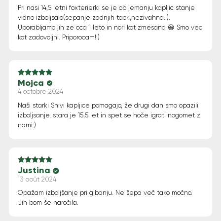
Pri nasi 14,5 letni foxterierki se je ob jemanju kapljic stanje
vidno izboljsalo(sepanje zadnjih tack,nezivahna..).
Uporabljamo jih ze cca 1 leto in nori kot zmesana 😀 Smo vec
kot zadovoljni. Priporocam!:)
Mojca
Note
5
sur 5
4 octobre 2024
Naši starki Shivi kapljice pomagajo, že drugi dan smo opazili
izboljsanje, stara je 15,5 let in spet se hoče igrati nogomet z
nami:)
Justina
Note
5
sur 5
13 août 2024
Opažam izboljšanje pri gibanju. Ne šepa več tako močno.
Jih bom še naročila.