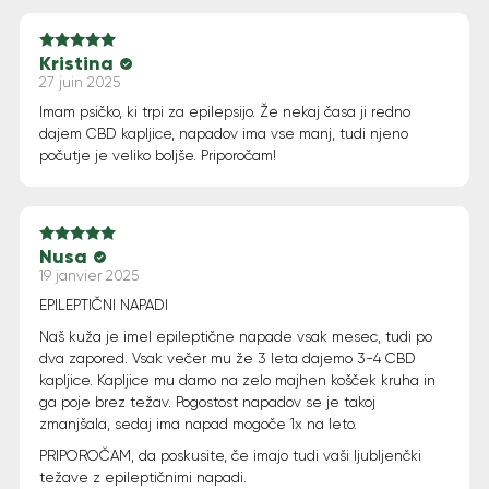
Kristina
Note
5
sur 5
27 juin 2025
Imam psičko, ki trpi za epilepsijo. Že nekaj časa ji redno
dajem CBD kapljice, napadov ima vse manj, tudi njeno
počutje je veliko boljše. Priporočam!
Nusa
Note
5
sur 5
19 janvier 2025
EPILEPTIČNI NAPADI
Naš kuža je imel epileptične napade vsak mesec, tudi po
dva zapored. Vsak večer mu že 3 leta dajemo 3-4 CBD
kapljice. Kapljice mu damo na zelo majhen košček kruha in
ga poje brez težav. Pogostost napadov se je takoj
zmanjšala, sedaj ima napad mogoče 1x na leto.
PRIPOROČAM, da poskusite, če imajo tudi vaši ljubljenčki
težave z epileptičnimi napadi.