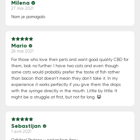
Milena
Note
5
sur 5
27 mai 2021
Nam je pomagalo.
Mario
Note
5
sur 5
26 mai 2021
For those who love their pets and want good quality CBD for
them, look no further. I have two cats and even though
some cats would probably prefer the taste of fish rather
than bacon that doesn’t mean they don´t take it. In my
experience it works perfectly if you give them the drops
with the syringe directly in the mouth. Little by little. It
might be a struggle at first, but not for long. 😺
Sebastijan
Note
5
sur 5
1 avril 2021