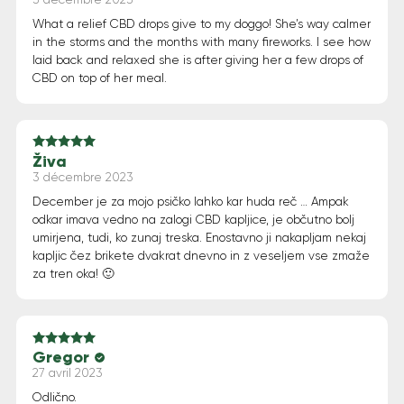
What a relief CBD drops give to my doggo! She’s way calmer
in the storms and the months with many fireworks. I see how
laid back and relaxed she is after giving her a few drops of
CBD on top of her meal.
Živa
Note
5
sur 5
3 décembre 2023
December je za mojo psičko lahko kar huda reč … Ampak
odkar imava vedno na zalogi CBD kapljice, je občutno bolj
umirjena, tudi, ko zunaj treska. Enostavno ji nakapljam nekaj
kapljic čez brikete dvakrat dnevno in z veseljem vse zmaže
za tren oka! 🙂
Gregor
Note
5
sur 5
27 avril 2023
Odlično.