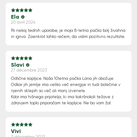
Ela
Note
5
sur 5
20 avril 2024
Po nekaj tednih uporabe, je moja 8-letna psička bolj živahna
in igriva. Zaenkrat lahko rečem, da vidim pozitivns rezultate.
Slavi
Note
5
sur 5
27 décembre 2023
Odlične kapljice. Naša 10letna psička Lana jih obožuje.
Odkar jih jemlje ima veliko več energije in tudi bolečine v
njenih sklepih so več ali manj izvenele.
Kdor ima hišnega prijatelja, ki ima kakršnokoli težave z
zdravjem toplo priporočam te kapljice. Ne bo vam žal.
Vivi
Note
5
sur 5
3 décembre 2023