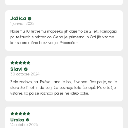
Jožica
1 janvier 2025
Našemu 10 letnemu mopseku jih dajemo že 2 leti. Pomagajo
pri težavah s hrbtenico. Cena je primerna in Ozi jih vzame
ker so praktično brez vonja. Priporočam.
Slavi
Note
5
sur 5
30 octobre 2024
Zelo zadovoljna. Psička Lana je bolj živahna. Res pa je, da je
stara že 11 let in da se ji že poznajo leta (sklepi). Malo težje
vstane, ko pa se razhodi pa je nekoliko bolje.
Urska
Note
5
sur 5
14 octobre 2024